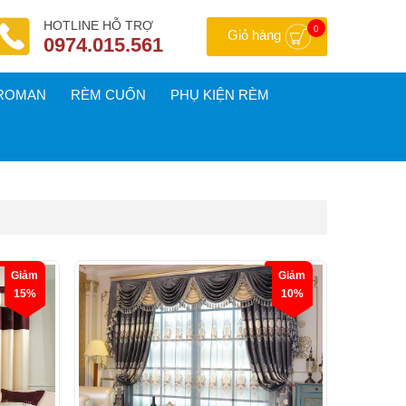
HOTLINE HỖ TRỢ
0
Giỏ hàng
0974.015.561
ROMAN
RÈM CUỐN
PHỤ KIỆN RÈM
Giảm
Giảm
15%
10%