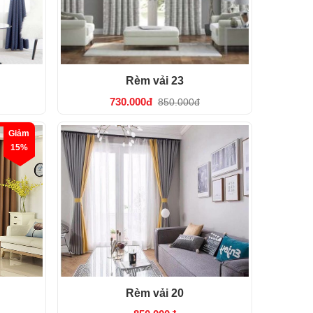
Rèm vải 23
730.000đ
850.000đ
Giảm
15%
Rèm vải 20