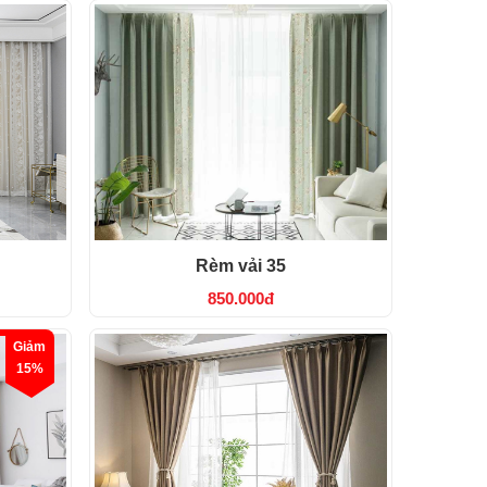
Rèm vải 35
850.000đ
Giảm
15%