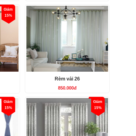
Giảm
15%
Rèm vải 26
850.000đ
Giảm
Giảm
15%
15%