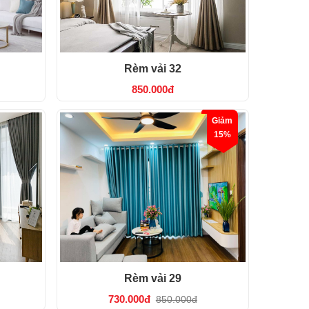
Rèm vải 32
850.000đ
Giảm
15%
Rèm vải 29
730.000đ
850.000đ