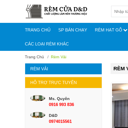
TRANG CHỦ
SP BÁN CHẠY
RÈM HẠT GỖ
CÁC LOẠI RÈM KHÁC
Trang Chủ
Rèm Vải
RÈM 
RÈM VẢI
HỖ TRỢ TRỰC TUYẾN
Ms. Quyên
0916 993 836
D&D
0974015561