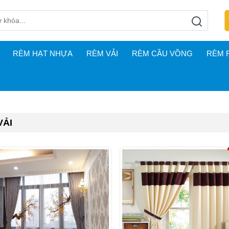
RÈM HẠT NHỰA
RÈM VẢI
RÈM CẦU VỒNG
RÈM 
VẢI