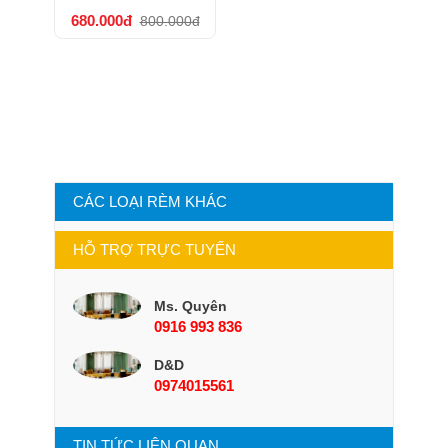
680.000đ
800.000đ
CÁC LOẠI RÈM KHÁC
HỖ TRỢ TRỰC TUYẾN
Ms. Quyên
0916 993 836
D&D
0974015561
TIN TỨC LIÊN QUAN