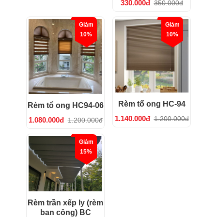
330.000đ
350.000đ
Giảm
Giảm
10%
10%
Rèm tổ ong HC-94
Rèm tổ ong HC94-06
1.140.000đ
1.200.000đ
1.080.000đ
1.200.000đ
Giảm
15%
Rèm trần xếp ly (rèm
ban công) BC