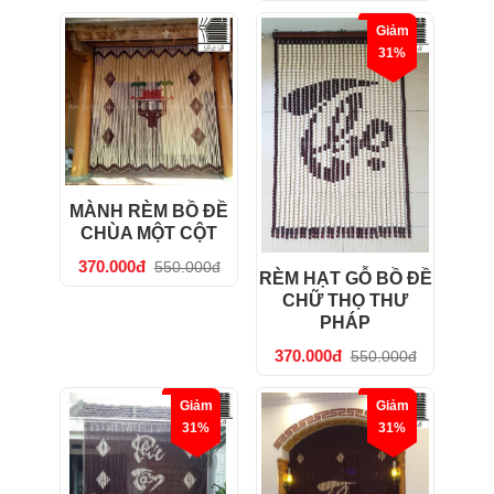
Giảm
31%
MÀNH RÈM BỒ ĐỀ
CHÙA MỘT CỘT
370.000đ
550.000đ
RÈM HẠT GỖ BỒ ĐỀ
CHỮ THỌ THƯ
PHÁP
370.000đ
550.000đ
Giảm
Giảm
31%
31%