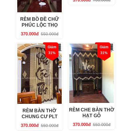
RÈM BỒ ĐỀ CHỮ
PHÚC LỘC THỌ
370.000đ
550.000đ
Giảm
Giảm
31%
31%
RÈM CHE BÀN THỜ
RÈM BÀN THỜ
HẠT GỖ
CHUNG CƯ PLT
370.000đ
550.000đ
370.000đ
550.000đ