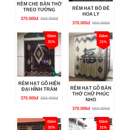
RÈM CHE BÀN THỜ
RÈM HẠT BỒ ĐỀ
TREO TƯỜNG
HOA LY
370.000đ
550.000đ
370.000đ
550.000đ
Giảm
Giảm
31%
31%
RÈM HẠT GỖ HIỆN
RÈM HẠT GỖ BÀN
ĐẠI HÌNH TRÁM
THỜ CHỮ PHÚC
370.000đ
550.000đ
NHO
370.000đ
550.000đ
Giảm
Giảm
31%
31%