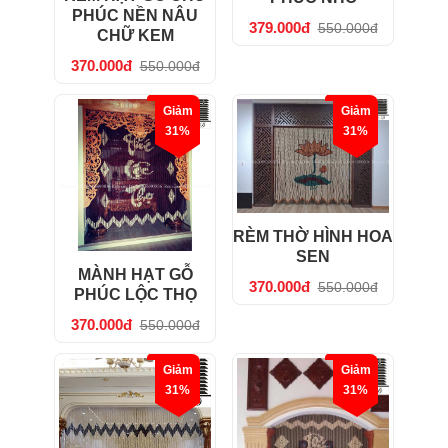
PHÚC NỀN NÂU
379.000đ
550.000đ
CHỮ KEM
370.000đ
550.000đ
Giảm
Giảm
31%
31%
RÈM THỜ HÌNH HOA
SEN
MÀNH HẠT GỖ
370.000đ
550.000đ
PHÚC LỘC THỌ
370.000đ
550.000đ
Giảm
Giảm
31%
31%