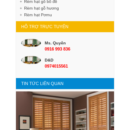
Rèm hạt gỗ bồ đề
Rèm hạt gỗ hương
Rèm hạt Pơmu
HỖ TRỢ TRỰC TUYẾN
Ms. Quyên
0916 993 836
D&D
0974015561
TIN TỨC LIÊN QUAN