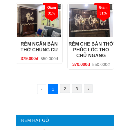
Giảm
Giảm
31%
31%
RÈM NGĂN BÀN
RÈM CHE BÀN THỜ
THỜ CHUNG CƯ
PHÚC LỘC THỌ
CHỮ NGANG
379.000đ
550.000đ
370.000đ
550.000đ
2
3
›
‹
1
RÈM HẠT GỖ