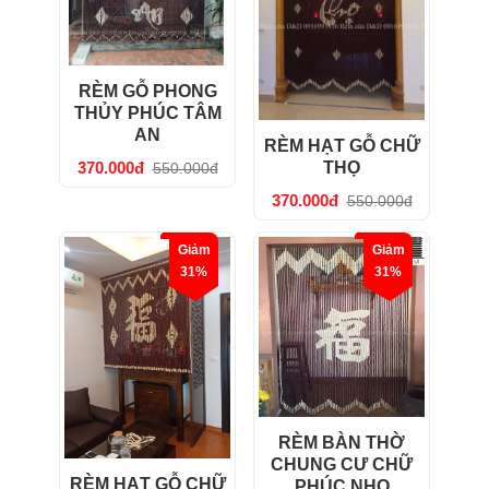
RÈM GỖ PHONG
THỦY PHÚC TÂM
AN
RÈM HẠT GỖ CHỮ
370.000đ
THỌ
550.000đ
370.000đ
550.000đ
Giảm
Giảm
31%
31%
RÈM BÀN THỜ
CHUNG CƯ CHỮ
RÈM HẠT GỖ CHỮ
PHÚC NHO