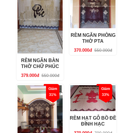
RÈM NGĂN PHÒNG
THỜ PTA
370.000đ
550.000đ
RÈM NGĂN BÀN
THỜ CHỮ PHÚC
379.000đ
550.000đ
Giảm
Giảm
31%
33%
RÈM HẠT GỖ BỒ ĐỀ
ĐỈNH HẠC
370.000đ
700.000đ