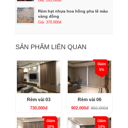
Giá: 265,000đ
Rèm hạt nhựa hoa hồng pha lê màu
vàng đồng
Giá: 370,000đ
SẢN PHẨM LIÊN QUAN
Giảm
5%
Rèm vải 03
Rèm vải 06
730,000đ
902,000đ
950,000đ
Giảm
Giảm
10%
14%