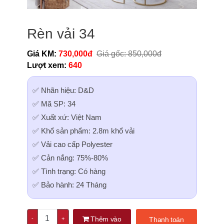
Rèn vải 34
Giá KM:
730,000đ
Giá gốc: 850,000đ
Lượt xem:
640
✅ Nhãn hiệu: D&D
✅ Mã SP: 34
✅ Xuất xứ: Việt Nam
✅ Khổ sản phẩm: 2.8m khổ vải
✅ Vải cao cấp Polyester
✅ Cản nắng: 75%-80%
✅ Tình trạng: Có hàng
✅ Bảo hành: 24 Tháng
Thêm vào
-
+
Thanh toán