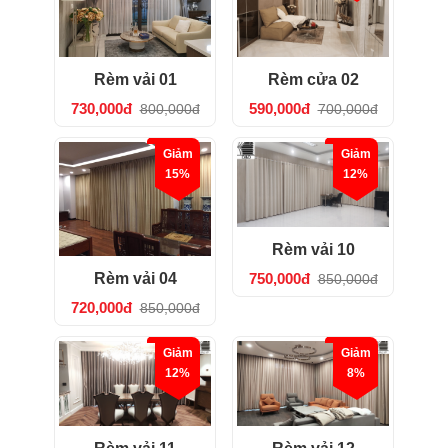
Rèm vải 01
Rèm cửa 02
730,000đ
590,000đ
800,000đ
700,000đ
Giảm
Giảm
15%
12%
Rèm vải 10
Rèm vải 04
750,000đ
850,000đ
720,000đ
850,000đ
Giảm
Giảm
12%
8%