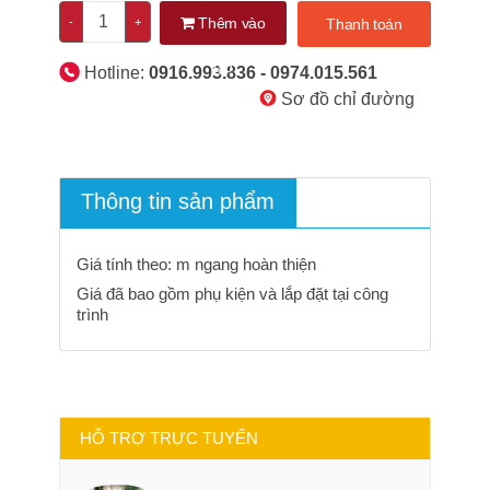
Thêm vào
-
+
Thanh toán
giỏ
Hotline:
0916.993.836 - 0974.015.561
Sơ đồ chỉ đường
Thông tin sản phẩm
Giá tính theo: m ngang hoàn thiện
Giá đã bao gồm phụ kiện và lắp đặt tại công
trình
HỖ TRỢ TRỰC TUYẾN