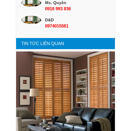
Ms. Quyên
0916 993 836
D&D
0974015561
TIN TỨC LIÊN QUAN