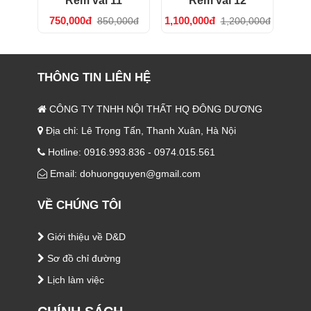
Rèm vải 11
Rèm vải 12
750,000đ
1,100,000đ
850,000đ
1,200,000đ
THÔNG TIN LIÊN HỆ
CÔNG TY TNHH NỘI THẤT HQ ĐÔNG DƯƠNG
Địa chỉ: Lê Trọng Tấn, Thanh Xuân, Hà Nội
Hotline: 0916.993.836 - 0974.015.561
Email: dohuongquyen@gmail.com
VỀ CHÚNG TÔI
Giới thiệu về D&D
Sơ đồ chỉ đường
Lịch làm việc